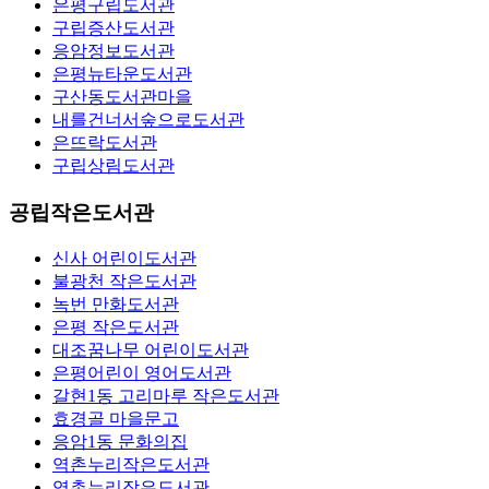
은평구립도서관
구립증산도서관
응암정보도서관
은평뉴타운도서관
구산동도서관마을
내를건너서숲으로도서관
은뜨락도서관
구립상림도서관
공립작은도서관
신사 어린이도서관
불광천 작은도서관
녹번 만화도서관
은평 작은도서관
대조꿈나무 어린이도서관
은평어린이 영어도서관
갈현1동 고리마루 작은도서관
효경골 마을문고
응암1동 문화의집
역촌누리작은도서관
역촌누리작은도서관