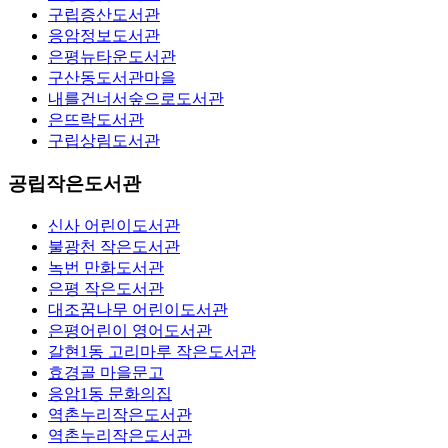
구립증산도서관
응암정보도서관
은평뉴타운도서관
구산동도서관마을
내를건너서숲으로도서관
은뜨락도서관
구립상림도서관
공립작은도서관
신사 어린이도서관
불광천 작은도서관
녹번 만화도서관
은평 작은도서관
대조꿈나무 어린이도서관
은평어린이 영어도서관
갈현1동 고리마루 작은도서관
효경골 마을문고
응암1동 문화의집
역촌누리작은도서관
역촌누리작은도서관