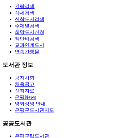
간략검색
상세검색
신착도서검색
주제별검색
희망도서신청
책단비검색
교과연계도서
연속간행물
도서관 정보
공지사항
채용공고
신착자료
은평News
영화상영 안내
은평구도서관지도
공공도서관
은평구립도서관