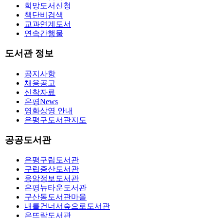
희망도서신청
책단비검색
교과연계도서
연속간행물
도서관 정보
공지사항
채용공고
신착자료
은평News
영화상영 안내
은평구도서관지도
공공도서관
은평구립도서관
구립증산도서관
응암정보도서관
은평뉴타운도서관
구산동도서관마을
내를건너서숲으로도서관
은뜨락도서관