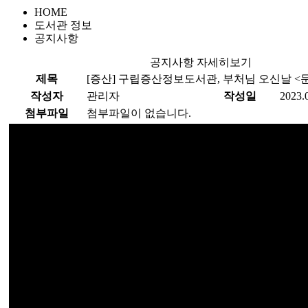
HOME
도서관 정보
공지사항
공지사항 자세히보기
제목
[증산]
구립증산정보도서관, 부처님 오신날 <문
작성자
관리자
작성일
2023.
첨부파일
첨부파일이 없습니다.