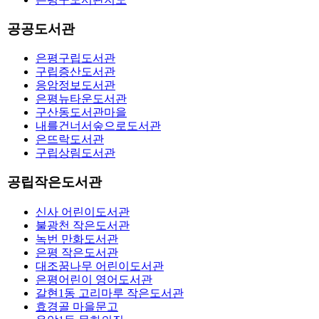
공공도서관
은평구립도서관
구립증산도서관
응암정보도서관
은평뉴타운도서관
구산동도서관마을
내를건너서숲으로도서관
은뜨락도서관
구립상림도서관
공립작은도서관
신사 어린이도서관
불광천 작은도서관
녹번 만화도서관
은평 작은도서관
대조꿈나무 어린이도서관
은평어린이 영어도서관
갈현1동 고리마루 작은도서관
효경골 마을문고