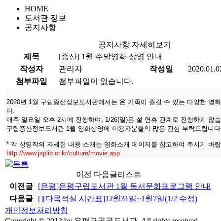
HOME
도서관 정보
공지사항
공지사항 자세히보기
제목
[증산]
1월 주말영화 상영 안내
작성자
관리자
작성일
2020.01.0
첨부파일
첨부파일이 없습니다.
2020년 1월 구립증산정보도서관에서는 온 가족이 즐길 수 있는 다양한 영
다.
매주 일요일 오후 2시에 진행하며, 1/26(일)은 설 연휴 관계로 진행하지 않
구립증산정보도서관 1월 영화상영에 이용자분들의 많은 관심 부탁드립니다
* 각 상영작의 자세한 내용 소개는 영화소개 페이지를 참고하여 주시기 바랍
http://www.jsplib.or.kr/culture/movie.asp
이전 다음글리스트
이전글
[은평]
은평구립도서관 1월 독서문화프로그램 안내
다음글
[]
[다목적실 시간표]12월31일~1월7일(1/2 수정)
개인정보처리방침
Copyright © 2013 by 은평구공공도서관. All rights resetved