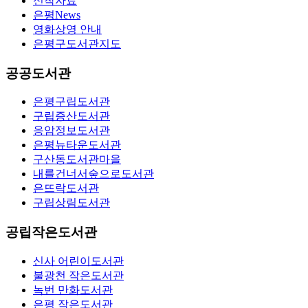
신착자료
은평News
영화상영 안내
은평구도서관지도
공공도서관
은평구립도서관
구립증산도서관
응암정보도서관
은평뉴타운도서관
구산동도서관마을
내를건너서숲으로도서관
은뜨락도서관
구립상림도서관
공립작은도서관
신사 어린이도서관
불광천 작은도서관
녹번 만화도서관
은평 작은도서관