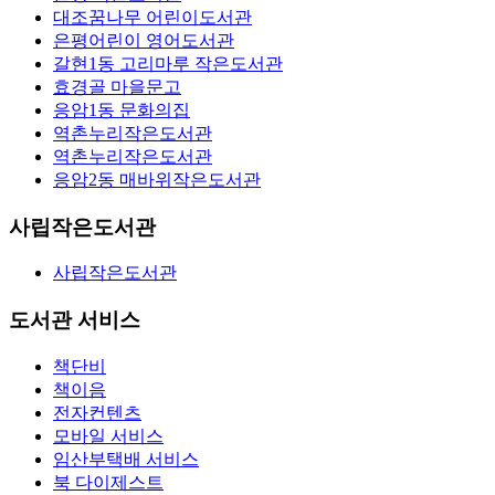
대조꿈나무 어린이도서관
은평어린이 영어도서관
갈현1동 고리마루 작은도서관
효경골 마을문고
응암1동 문화의집
역촌누리작은도서관
역촌누리작은도서관
응암2동 매바위작은도서관
사립작은도서관
사립작은도서관
도서관 서비스
책단비
책이음
전자컨텐츠
모바일 서비스
임산부택배 서비스
북 다이제스트