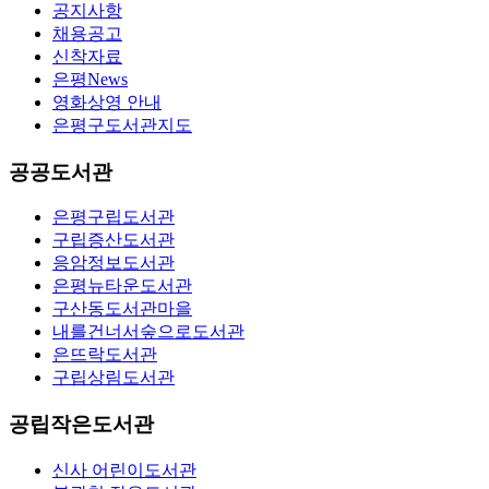
공지사항
채용공고
신착자료
은평News
영화상영 안내
은평구도서관지도
공공도서관
은평구립도서관
구립증산도서관
응암정보도서관
은평뉴타운도서관
구산동도서관마을
내를건너서숲으로도서관
은뜨락도서관
구립상림도서관
공립작은도서관
신사 어린이도서관