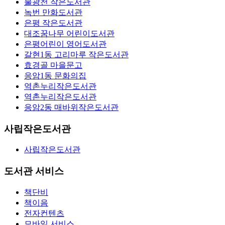
불광천 작은도서관
녹번 만화도서관
은평 작은도서관
대조꿈나무 어린이도서관
은평어린이 영어도서관
갈현1동 고리마루 작은도서관
효경골 마을문고
응암1동 문화의집
역촌누리작은도서관
역촌누리작은도서관
응암2동 매바위작은도서관
사립작은도서관
사립작은도서관
도서관 서비스
책단비
책이음
전자컨텐츠
모바일 서비스