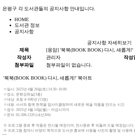
은평구 각 도서관들의 공지사항 안내입니다.
HOME
도서관 정보
공지사항
공지사항 자세히보기
제목
[응암]
'북북(BOOK BOOK) 다시, 새롭게!
작성자
관리자
작성
첨부파일
첨부파일이 없습니다.
'북북(BOOK BOOK) 다시, 새롭게!' 북아트
ㅇ일시: 2025년 4월 26일(토) 14:30~16:00
ㅇ장소: 문화강좌실(3층)
ㅇ대상: 초등 4~6학년 (15명)
ㅇ내용: 사서와 함께 헌책을 업사이클링하여 새로운 예술 작품을 만드는 시간
ㅇ접수: 2025년 4월 14일(월) ~ 마감시까지
ㅇ문의: 02-308-2320 (내선204)
※ 프로그램 종료 후 작품은 전시될 예정이며, 전시종료 후 되돌려 드릴 예정입니다.
※ 프로그램 참여시 비영리 목적으로 도서관 홍보에 사용될 사진의 촬영 및 사용에 