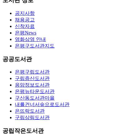
도서관 정보
공지사항
채용공고
신착자료
은평News
영화상영 안내
은평구도서관지도
공공도서관
은평구립도서관
구립증산도서관
응암정보도서관
은평뉴타운도서관
구산동도서관마을
내를건너서숲으로도서관
은뜨락도서관
구립상림도서관
공립작은도서관