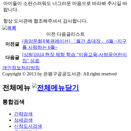
아이들이 소란스러워도 너그러운 마음으로 바라봐 주시길 바
랍니다.
항상 도서관에 협조해주셔서 감사합니다.
이전 다음글리스트
[응암문화]
[북큐레이션] 「월간 초대장」 6월 ~지구
이전글
를 사랑하는 6월~
[상림]
2024 현장 체험 학습 "이용교육-사랑꿈어린이
다음글
집" 성료
개인정보처리방침
Copyright © 2013 by 은평구공공도서관. All rights resetved
전체메뉴
통합검색
간략검색
상세검색
신착도서검색