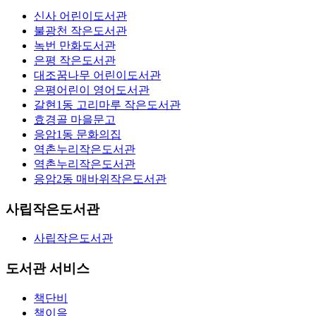
신사 어린이도서관
불광천 작은도서관
녹번 만화도서관
은평 작은도서관
대조꿈나무 어린이도서관
은평어린이 영어도서관
갈현1동 고리마루 작은도서관
효경골 마을문고
응암1동 문화의집
역촌누리작은도서관
역촌누리작은도서관
응암2동 매바위작은도서관
사립작은도서관
사립작은도서관
도서관 서비스
책단비
책이음