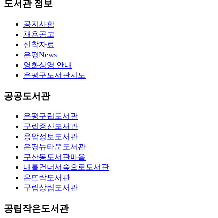
도서관 정보
공지사항
채용공고
신착자료
은평News
영화상영 안내
은평구도서관지도
공공도서관
은평구립도서관
구립증산도서관
응암정보도서관
은평뉴타운도서관
구산동도서관마을
내를건너서숲으로도서관
은뜨락도서관
구립상림도서관
공립작은도서관