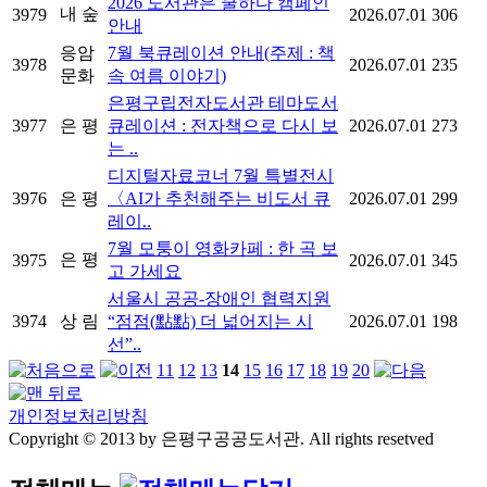
2026 도서관은 쿨하다 캠페인
내 숲
3979
2026.07.01
306
안내
응암
7월 북큐레이션 안내(주제 : 책
3978
2026.07.01
235
문화
속 여름 이야기)
은평구립전자도서관 테마도서
3977
은 평
큐레이션 : 전자책으로 다시 보
2026.07.01
273
는 ..
디지털자료코너 7월 특별전시
3976
은 평
〈AI가 추천해주는 비도서 큐
2026.07.01
299
레이..
7월 모퉁이 영화카페 : 한 곡 보
은 평
3975
2026.07.01
345
고 가세요
서울시 공공-장애인 협력지원
3974
상 림
“점점(點點) 더 넓어지는 시
2026.07.01
198
선”..
11
12
13
14
15
16
17
18
19
20
개인정보처리방침
Copyright © 2013 by 은평구공공도서관. All rights resetved