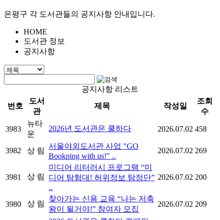
은평구 각 도서관들의 공지사항 안내입니다.
HOME
도서관 정보
공지사항
공지사항 리스트
도서
조회
번호
제목
작성일
관
수
뉴타
2026년 도서관은 쿨하다
3983
2026.07.02
458
운
서울야외도서관 사업 "GO
3982
상 림
2026.07.02
269
Bookping with us!" ..
미디어 리터러시 프로그램 “미
상 림
3981
2026.07.02
200
디어 탐험대! 허위정보 탐정단”
..
찾아가는 신용 교육 “나는 저축
상 림
3980
2026.07.02
209
왕이 될거야!” 참여자 모집