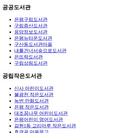
공공도서관
은평구립도서관
구립증산도서관
응암정보도서관
은평뉴타운도서관
구산동도서관마을
내를건너서숲으로도서관
은뜨락도서관
구립상림도서관
공립작은도서관
신사 어린이도서관
불광천 작은도서관
녹번 만화도서관
은평 작은도서관
대조꿈나무 어린이도서관
은평어린이 영어도서관
갈현1동 고리마루 작은도서관
효경골 마을문고