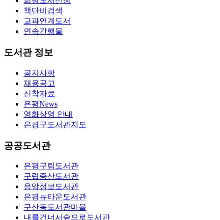
희망도서신청
책단비검색
교과연계도서
연속간행물
도서관 정보
공지사항
채용공고
신착자료
은평News
영화상영 안내
은평구도서관지도
공공도서관
은평구립도서관
구립증산도서관
응암정보도서관
은평뉴타운도서관
구산동도서관마을
내를건너서숲으로도서관