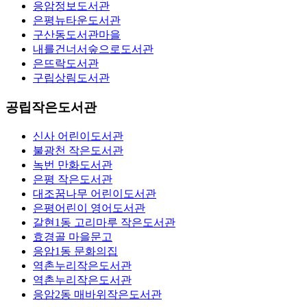
응암정보도서관
은평뉴타운도서관
구산동도서관마을
내를건너서숲으로도서관
은뜨락도서관
구립상림도서관
공립작은도서관
신사 어린이도서관
불광천 작은도서관
녹번 만화도서관
은평 작은도서관
대조꿈나무 어린이도서관
은평어린이 영어도서관
갈현1동 고리마루 작은도서관
효경골 마을문고
응암1동 문화의집
역촌누리작은도서관
역촌누리작은도서관
응암2동 매바위작은도서관