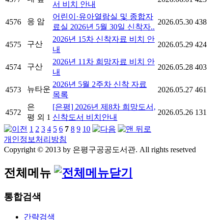
서 비치 안내
어린이·유아열람실 및 종합자
응 암
4576
2026.05.30
438
료실 2026년 5월 30일 신착자..
2026년 15차 신착자료 비치 안
구산
4575
2026.05.29
424
내
2026년 11차 희망자료 비치 안
구산
4574
2026.05.28
403
내
2026년 5월 2주차 신착 자료
뉴타운
4573
2026.05.27
461
목록
은
[은평] 2026년 제8차 희망도서,
4572
2026.05.26
131
평
외 1
신착도서 비치안내
1
2
3
4
5
6
7
8
9
10
개인정보처리방침
Copyright © 2013 by 은평구공공도서관. All rights resetved
전체메뉴
통합검색
간략검색