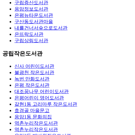
구립증산도서관
응암정보도서관
은평뉴타운도서관
구산동도서관마을
내를건너서숲으로도서관
은뜨락도서관
구립상림도서관
공립작은도서관
신사 어린이도서관
불광천 작은도서관
녹번 만화도서관
은평 작은도서관
대조꿈나무 어린이도서관
은평어린이 영어도서관
갈현1동 고리마루 작은도서관
효경골 마을문고
응암1동 문화의집
역촌누리작은도서관
역촌누리작은도서관