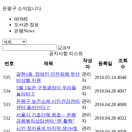
은평구 소식입니다.
HOME
도서관 정보
은평News
공지사항 리스트
작성
조회
번호
제목
등록일
자
수
갈현1동, 장애인 안전위해 무선
관리
535
2016.05.14
4048
비상벨 지원
자
5월 1일은 구청광장이 우리들
관리
534
2016.04.28
4007
놀이터 !!
자
은평구 보건소에 시민건강관리
관리
533
2016.04.28
4008
센터 들어선다 !!
자
서울시 기초단체 최초··· 은평
관리
532
2016.04.28
4022
금융복지상담센터 “문 활짝”
자
시인 정지용의 마지막 생가(生
관리
531
2016.04.28
4058